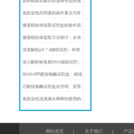
如何根据实验目的选择合适的免疫染色封闭剂
免疫染色封闭液的操作要点与常见问题解决方案
微藻线粒体提取试剂盒的操作原理与实验优化指南
微藻线粒体提取方法探讨：从传统技术到试剂盒方案
深度解析pH 7.4辅助试剂：种类、选择
深入解析鲑鱼精DNA辅助试剂：原理、特性与规范操作
BE6018甲醛脱氢酶试剂盒：精准检测赋能多领域，标准化流程破解行业痛点
乙醛脱氢酶试剂盒信号弱、背景高、重复性差怎么办？
免疫染色洗涤液从稀释到使用的完整流程
|
|
网站首页
关于我们
产品