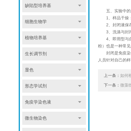
缺陷型培养基
五、实验中的
1、样品干燥：
细胞生物学
2、封闭液保存
3、洗涤与封闭
植物培养基
4、即用型与自配
粉）也是一种常见
封闭是免疫染色
生长调节剂
人员针对自己的样
显色
上一条：
如何
下一条：
微藻
形态学试剂
免疫学染色液
微生物染色