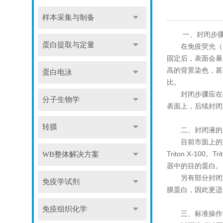
样本采集与制备
一、封闭步骤在
蛋白提取与定量
在免疫荧光（IF
固定后，表面会暴
高的背景染色，甚
蛋白电泳
比。
封闭步骤应在样
分子生物学
表面上，后续封闭
转膜
二、封闭液的主
目前市面上的商品
Triton X-
WB整体解决方案
器中的目的蛋白。
另有部分封闭液采用
免疫学试剂
膜蛋白，因此更适
免疫组织化学
三、标准操作