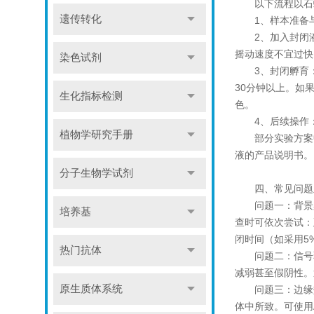
以下流程以石蜡
遗传转化
1、样本准备与
2、加入封闭液
摇动速度不宜过快
染色试剂
3、封闭孵育：室
30分钟以上。如
生化指标检测
色。
4、后续操作：
植物学研究手册
部分实验方案中
液的产品说明书。
分子生物学试剂
四、常见问题
问题一：背景染
培养基
查时可依次尝试：
闭时间（如采用5
热门抗体
问题二：信号弱
减弱甚至假阴性。
原生质体系统
问题三：边缘效
体中所致。可使用