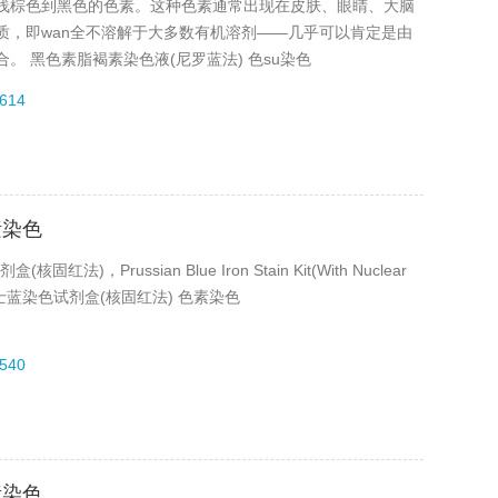
浅棕色到黑色的色素。这种色素通常出现在皮肤、眼睛、大脑
质，即wan全不溶解于大多数有机溶剂——几乎可以肯定是由
 黑色素脂褐素染色液(尼罗蓝法) 色su染色
614
素染色
Prussian Blue Iron Stain Kit(With Nuclear
ml 普鲁士蓝染色试剂盒(核固红法) 色素染色
540
素染色