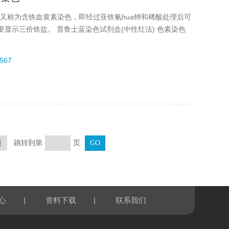
eaction）又称为含铁血黄素染色，即经过亚铁氰hua钾和稀酸处理后可
显示三价铁盐。 普鲁士蓝染色试剂盒(中性红法) 色素染色
567
跳转到第
页
页
|
|
心
资料下载
联系我们