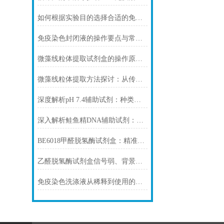
如何根据实验目的选择合适的免疫染色封闭剂
免疫染色封闭液的操作要点与常见问题解决方案
微藻线粒体提取试剂盒的操作原理与实验优化指南
微藻线粒体提取方法探讨：从传统技术到试剂盒方案
深度解析pH 7.4辅助试剂：种类、选择
深入解析鲑鱼精DNA辅助试剂：原理、特性与规范操作
BE6018甲醛脱氢酶试剂盒：精准检测赋能多领域，标准化流程破解行业痛点
乙醛脱氢酶试剂盒信号弱、背景高、重复性差怎么办？
免疫染色洗涤液从稀释到使用的完整流程