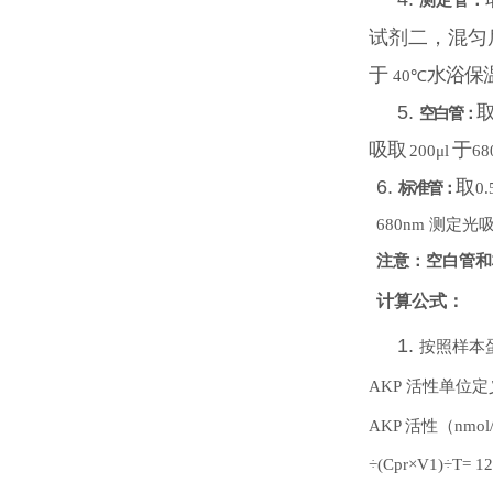
测定管：
试剂二，混匀
于
水浴保
40℃
5.
空白管：
吸取
于
200μl
68
6.
取
标准管：
0.
680nm
测定光
注意：空白管和
计算公式：
1.
按照样本
AKP 活性单位定
AKP
活性（nmol/
÷(Cpr×V1)÷T
=
1