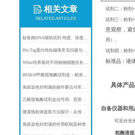
相关文章
试剂二：粉剂×
RELATED ARTICLES
试剂三：粉剂×
意观察，避
鲑鱼精DNA辅助试剂 纯度、浓度与稳定性对实验结果的影响
用）
。
His-Tag蛋白纯化磁珠常见问题与解决方案
试剂四：粉剂×
标准品：液
White培养基对不同植物细胞生长的影响
BE6018甲醛脱氢酶试剂盒：精准检测赋能多领域，标准化流程破解行业痛点
具体产品
免疫染色封闭液的操作要点与常见问题解决方案
乙醛脱氢酶试剂盒信号弱、背景高、重复性差怎么办？
自备仪器和用
微藻线粒体提取方法探讨：从传统技术到试剂盒方案
可见分光光
免疫染色封闭液的作用机制及种类
粗酶液提