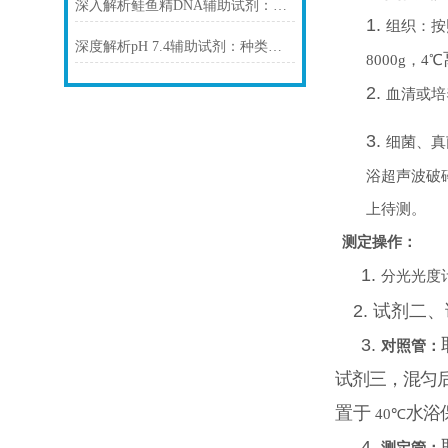
深入解析鲑鱼精DNA辅助试剂：原理、特性与规范操作
1.
组织：按
深度解析pH 7.4辅助试剂：种类、选择
8000g，4℃
2.
血清或培
3.
细菌、真
浴超声波破
上待测。
测定操作：
1.
分光光度计
2.
试剂二、
3.
对照管：
试剂三，混匀
置于
水浴
40℃
4.