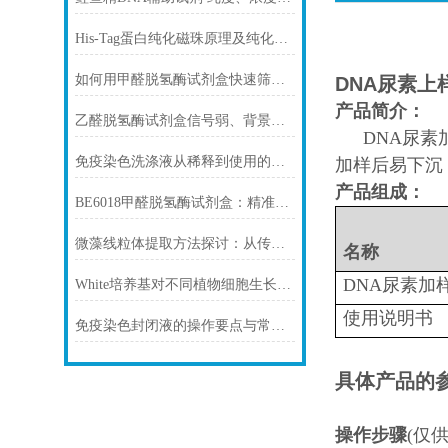
His-Tag蛋白纯化磁珠原理及纯化步骤
如何用甲醛脱氢酶试剂盒快速筛查食品中甲醛残留？
DNA尿素上
产品简介：
乙醛脱氢酶试剂盒信号弱、背景高、重复性差怎么办？
DNA尿素
免疫染色洗涤液从稀释到使用的完整流程
加样后易下沉
产品组成：
BE6018甲醛脱氢酶试剂盒：精准检测赋能多领域，标准化流程破解行业痛点
编
微藻线粒体提取方法探讨：从传统技术到试剂盒方案
名称
DNA尿素加样
White培养基对不同植物细胞生长的影响
使用说明书
免疫染色封闭液的操作要点与常见问题解决方案
具体产品的
操作步骤
(
仅