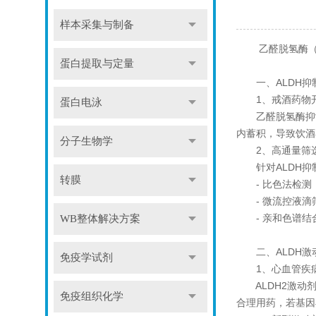
样本采集与制备
乙醛脱氢酶（A
蛋白提取与定量
一、ALDH抑
1、戒酒药物
蛋白电泳
乙醛脱氢酶抑制剂
内蓄积，导致饮酒
分子生物学
2、高通量筛
针对ALDH抑
转膜
- 比色法检测：
- 微流控液滴筛
- 亲和色谱结合
WB整体解决方案
二、ALDH激
免疫学试剂
1、心血管疾
ALDH2激动剂在
免疫组织化学
合理用药，若基因异常