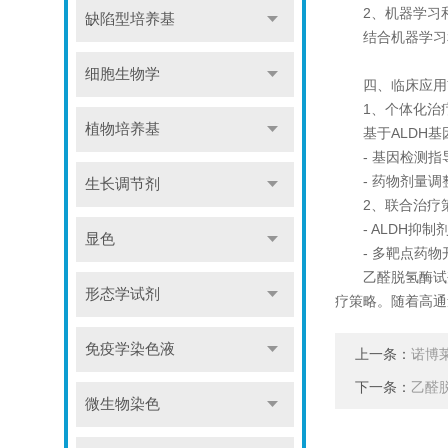
2、机器学习和
缺陷型培养基
结合机器学习和药
细胞生物学
四、临床应用
1、个体化治
植物培养基
基于ALDH基
- 基因检测指导用
- 药物剂量调整
生长调节剂
2、联合治疗
- ALDH抑制
显色
- 多靶点药物开
乙醛脱氢酶试剂
形态学试剂
疗策略。随着高通
免疫学染色液
上一条：
诺博莱
下一条：
乙醛
微生物染色