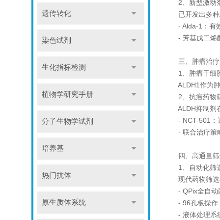
2、新型激动
遗传转化
已开发出多种A
- Alda-1：
- 芳基戊二烯酰
染色试剂
三、肿瘤治疗
生化指标检测
1、肿瘤干细
ALDH1作为肿
植物学研究手册
2、抗癌药物
ALDH抑制剂
- NCT-501
分子生物学试剂
- 联合治疗策略
培养基
四、高通量筛
1、自动化筛
热门抗体
现代药物筛选已
- QPix全自
原生质体系统
- 96孔板操作
- 液体处理系统