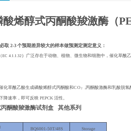
磷酸烯醇式丙酮酸羧激酶（
P
必取
2-3
个预期差异较大的样本做预测定
测定意义：
（
）
广泛存在于动物、植物、微生物和细胞中，催化草酰
EC
4.1.1.32
催化草酰乙酸生成磷酸烯醇式丙酮酸和
C
O
，
丙酮酸激酶和乳酸脱氢
2
下降速率，即可反映
PEPCK
活性。
式丙酮酸羧激酶试剂盒 其他系列
称
BQ6001-50T/48S
Storage