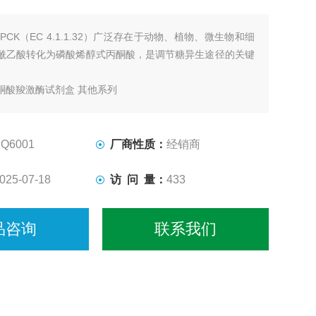
EPCK（EC 4.1.1.32）广泛存在于动物、植物、微生物和细
酰乙酸转化为磷酸烯醇式丙酮酸，是调节糖异生途径的关键
酮酸羧激酶试剂盒 其他系列
BQ6001
厂商性质：
经销商
025-07-18
访 问 量：
433
品咨询
联系我们