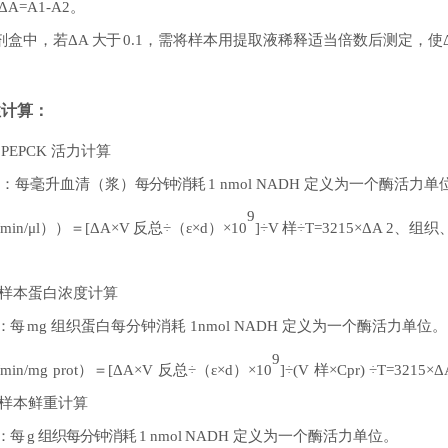
ΔA=A1-A2
。
剂盒中，若
ΔA
大于
0.1
，需将样本用提取液稀释适当倍数后测定，使
性计算：
）
PEPCK
活力计算
义：每毫升血清（浆）
每分钟消耗
1
nmol
NADH
定义为一个酶活力单
9
min/μl
））＝
[ΔA×V
反总
÷
（
ε×d
）
×10
]÷V
样
÷T=3215×ΔA 2
、组织
样本蛋白浓度计算
：每
mg
组织蛋白每分钟消耗
1nmol
NADH
定义为一个酶活力单位。
9
/min/mg
prot
）＝
[ΔA×V
反总
÷
（
ε×d
）
×10
]÷(V
样
×Cpr)
÷
T=3215×Δ
样本鲜重计算
：每
g
组织每分钟消耗
1
nmol
NADH
定义为一个酶活力单位。