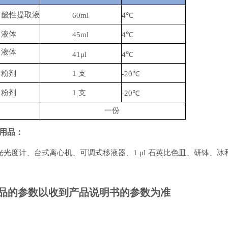
：酸性提取液
60ml
4℃
：液体
45ml
4℃
：液体
41μl
4℃
：粉剂
1
支
-
20℃
：粉剂
1
支
-
20℃
一份
用品：
光光度计、台式离心机、可调式移液器、
1
μl
石英比色皿、研钵、冰
品的参数以收到产品说明书的参数为准