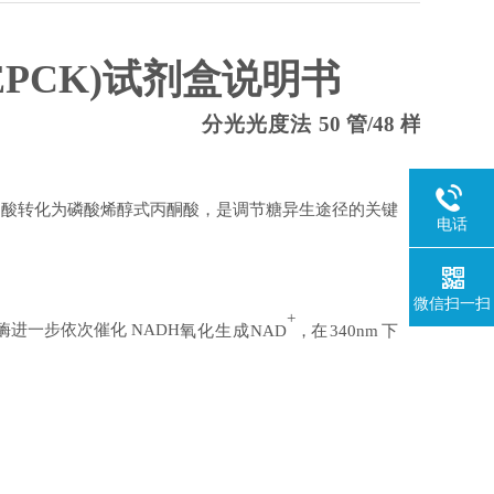
EPCK)
试剂盒说明书
分光光度法
50
管
/48
样
乙酸转化为磷酸烯醇式丙酮酸，是调节糖异生途径的关键
电话
微信扫一扫
+
酶进一步依次催化
NADH
氧化生成
NAD
，在
340nm
下