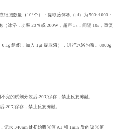
或细胞数量（
10
4
个）：提取液体积（
μl
）
为
500~1000
：
胞（
冰浴，功率
20
％或
200W
，超声
3s
，间隔
10s
，重复
约
0.1g
组织，加入
1μl
提取
液），进行冰浴匀浆。
8000g
用不完的试剂分装后
-20℃
保
存，禁止反复冻融。
后
-20℃
保存，禁止反复冻
融。
，记录
340nm
处初始吸光
值
A1
和
1min
后的吸光值