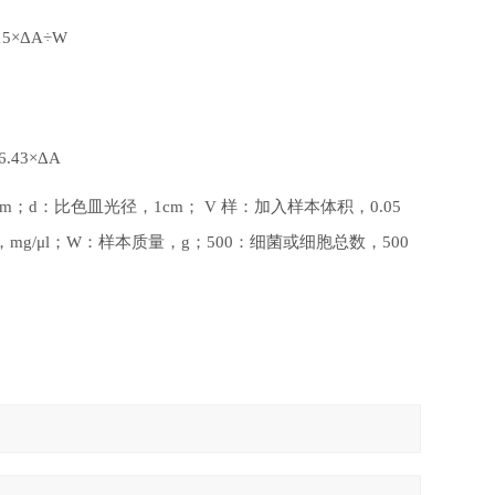
215×ΔA÷W
=6.43×ΔA
cm
；
d
：比色皿光径，
1cm
；
V
样：加入样本体积，
0.05
，
mg/μl
；
W
：样本质量，
g
；
500
：细菌或细胞总数，
500