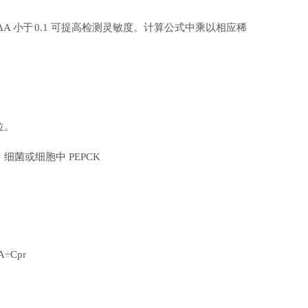
ΔA
小于
0.1
可提高检
测灵敏度。计算公式中乘以相应稀
位。
、细菌或细胞中
PEPCK
A÷Cpr