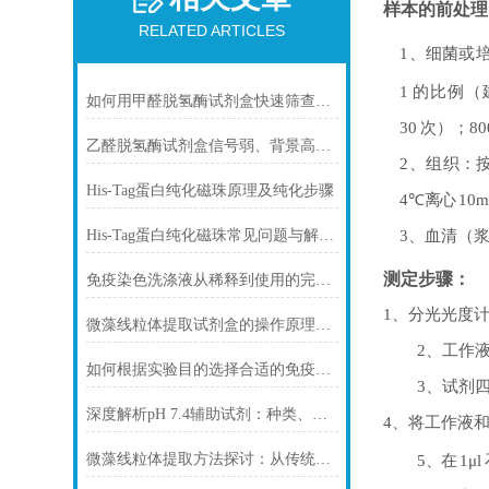
样本的前
处
理
RELATED ARTICLES
1
、细菌或
1
的比例（
如何用甲醛脱氢酶试剂盒快速筛查食品中甲醛残留？
30
次）；
80
乙醛脱氢酶试剂盒信号弱、背景高、重复性差怎么办？
2
、组织：
His-Tag蛋白纯化磁珠原理及纯化步骤
4℃
离心
10m
3
、血清（
His-Tag蛋白纯化磁珠常见问题与解决方案
测定步骤：
免疫染色洗涤液从稀释到使用的完整流程
1
、分光光度
微藻线粒体提取试剂盒的操作原理与实验优化指南
2
、工作
如何根据实验目的选择合适的免疫染色封闭剂
3
、试剂
深度解析pH 7.4辅助试剂：种类、选择
4
、将工作液
微藻线粒体提取方法探讨：从传统技术到试剂盒方案
5
、在
1μl