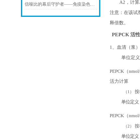
A2
，计算
信噪比的幕后守护者——免疫染色洗涤液的科学原理与核心价值
注意：在该试
释倍数。
PEPCK
活
1
、血清（浆
单位定
PEPCK
（
nmol/
活力计算
按
（1）
单位定义
PEPCK
（
nmol
按
（2）
单位定义