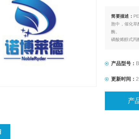
简要描述：
P
胞中，催化草
酶。
磷酸烯醇式丙
产品型号：
更新时间：
2
产
绍