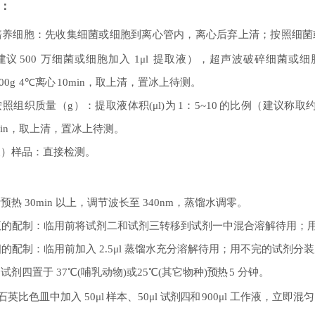
：
培养细胞：先收集细菌或细胞到离心管内，离心后弃上清；按照细菌
建议
500
万细菌或细胞加入
1μl
提取液），超声波破碎细菌或细
00g
4℃
离心
10min
，取上清，置冰上
待测。
按照组织质量（
g
）：提取液体积
(μl)
为
1
：
5~10
的比例（
建议称取
in
，取上清，置冰上待测。
浆）
样品：直接检测。
计预热
30min
以上，调节波长至
340nm
，蒸馏水调零。
液的配制：临用前将试剂二和试剂三转移到试剂一中混合溶解待用；
四的配制：临用前加入
2.5μl
蒸馏水充分溶解待用；用不完的试剂分装
和试剂四置于
37℃(
哺乳动物
)
或
25℃(
其它物种
)
预热
5
分钟。
石英比色皿中加入
50μl
样本、
50μl
试剂四和
900μl
工作液，立即混匀