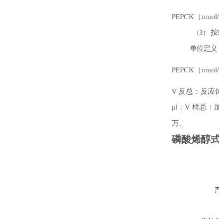
PEPCK
（
nmol
按
（3）
单位定义
PEPCK
（
nmol
V
反总：反应
μl
；
V
样总：
万。
磷酸烯醇