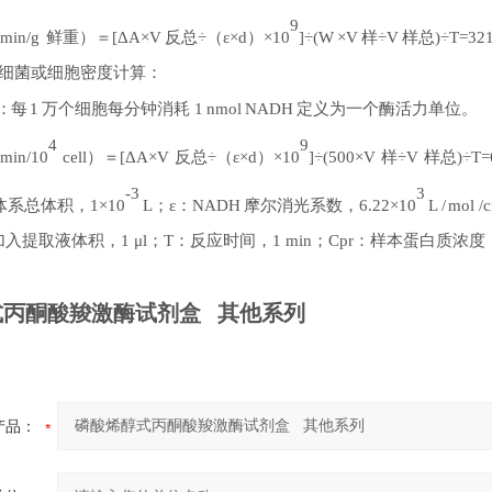
9
/min/g
鲜重）＝
[ΔA×V
反总
÷
（
ε×d
）
×10
]÷(W
×V
样
÷V
样总
)÷T=3
细菌或细胞密度计算：
：每
1
万个细胞每分钟消耗
1
nmol
NADH
定义为一个酶活力单位。
4
9
/min/10
cell
）＝
[ΔA×V
反总
÷
（
ε×d
）
×10
]÷(500×V
样
÷V
样总
)÷T
-3
3
体系总体积，
1×10
L
；
ε
：
NADH
摩尔消光系数，
6.22×10
L
/
mol
/
加入提取液体积，
1 μl
；
T
：反应时间，
1 min
；
Cpr
：样本蛋白质浓度
式丙酮酸羧激酶试剂盒 其他系列
产品：