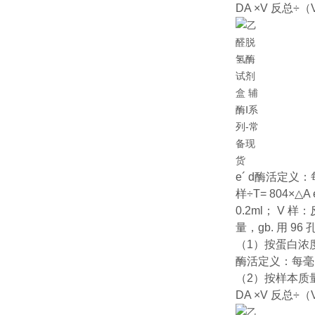
DA ×V 反总÷
e´ d
酶活定义：每
样÷T= 804×△A e
0.2ml； V
量，g
b. 用 
（1）按蛋白浓
酶活定义：每毫克
（2）按样本质
DA ×V 反总÷（V