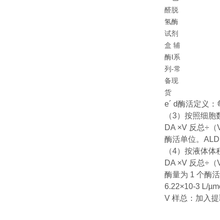
e´ d
酶活定义：每
（3）按照细胞
DA ×V 反总÷（V
酶活单位。
ALD
（4）按液体体
DA ×V 反总÷（
酶量为 1 个酶
6.22×10-3 
V 样总：加入提