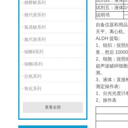
试剂四：液体
1
糖酵解系列
试剂五：液体
1
糖代谢系列
说明书
自备仪器和用品
氨基酸系列
天平、离心机、
ALDH 提取:
氮代谢系列
1、组织：按照组
辅酶Ⅱ系列
浆，然后 1000
2、细胞：按照细
辅酶Ⅰ系列
超声波破碎细胞（功
测。
抗氧系列
3、液体：直接
测定操作表:
氧化系列
1、分光光度计/酶
2、操作表
查看全部