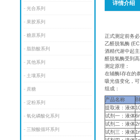
详情介绍
光合系列
果胶系列
糖原系列
正式测定前务必
乙醛脱氢酶 (E
脂肪酸系列
酒精代谢中起主
醛脱氢酶受到高
其他系列
测定原理：
在辅酶Ⅰ存在的条
土壤系列
吸光值变化，可
组成：
蔗糖
产品名称
B
淀粉系列
提取液：液体
1
试剂一：液体
6
氧化磷酸化系列
试剂二：液体
2
三羧酸循环系列
试剂三：液体
1