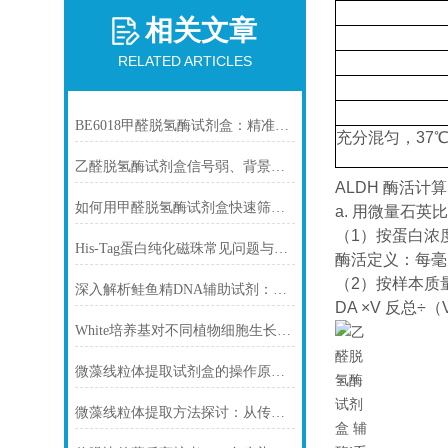
相关文章
RELATED ARTICLES
BE6018甲醛脱氢酶试剂盒：精准检测赋能多领域，标准化流程破解行业痛点
充分混匀，37℃，
乙醛脱氢酶试剂盒信号弱、背景高、重复性差怎么办？
ALDH 酶活计算
如何用甲醛脱氢酶试剂盒快速筛查食品中甲醛残留？
a. 用微量石
（1）按蛋白浓
His-Tag蛋白纯化磁珠常见问题与解决方案
酶活定义：每毫克
（2）按样本质
深入解析鲑鱼精DNA辅助试剂：原理、特性与规范操作
DA ×V 反总÷（V
White培养基对不同植物细胞生长的影响
微藻线粒体提取试剂盒的操作原理与实验优化指南
微藻线粒体提取方法探讨：从传统技术到试剂盒方案