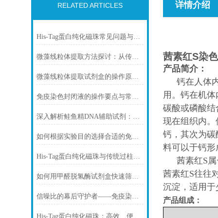
详情介绍
RELATED ARTICLES
His-Tag蛋白纯化磁珠常见问题与解决方案
茜素红S染色液
微藻线粒体提取方法探讨：从传统技术到试剂盒方案
产品简介：
微藻线粒体提取试剂盒的操作原理与实验优化指南
钙在人体
用。钙在机体
免疫染色封闭液的操作要点与常见问题解决方案
碳酸或磷酸结
深入解析鲑鱼精DNA辅助试剂：原理、特性与规范操作
现在组织内。
钙，其次为碳
如何根据实验目的选择合适的免疫染色封闭剂
料可以于钙形
His-Tag蛋白纯化磁珠与传统过柱层析纯化方式
茜素红
S
茜素红S往往
如何用甲醛脱氢酶试剂盒快速筛查食品中甲醛残留？
沉淀，适用于
信噪比的幕后守护者——免疫染色洗涤液的科学原理与核心价值
产品组成：
编
His-Tag蛋白纯化磁珠：高效、便捷的蛋白纯化解决方案