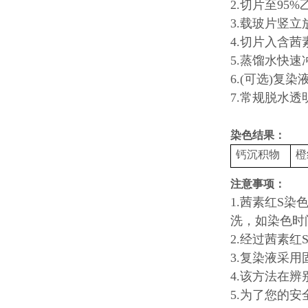
2.切片至95%
3.载玻片竖立
4.切片入含茜
5.蒸馏水快速
6.(可选)复
7.常规脱水
染色结果：
钙沉积物
橙
注意事项：
1.茜素红S
洗，如染色时
2.经过茜素
3.复染液采
4.该方法在
5.为了您的