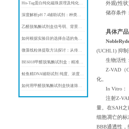
外观(性状)：W
His-Tag蛋白纯化磁珠原理及纯化步骤
储存条件：Pow
深度解析pH 7.4辅助试剂：种类、选择
乙醛脱氢酶试剂盒信号弱、背景高、重复性差怎么办？
具体产品
如何根据实验目的选择合适的免疫染色封闭剂
NobleRyd
(UCHL1) 抑
微藻线粒体提取方法探讨：从传统技术到试剂盒方案
生物活性
BE6018甲醛脱氢酶试剂盒：精准检测赋能多领域，标准化流程破解行业痛点
Z-VAD
鲑鱼精DNA辅助试剂 纯度、浓度与稳定性对实验结果的影响
化。
如何用甲醛脱氢酶试剂盒快速筛查食品中甲醛残留？
In Vitro：
注射Z-V
量。在SAH之
细胞凋亡的标志物
BBB通透性，