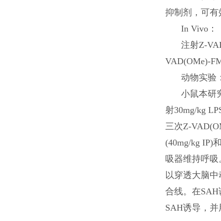
抑制剂，可有
In Vivo：
注射Z-V
VAD(OMe
动物实验
小鼠本研究
射30mg/kg
三次Z-VAD
(40mg/kg 
吸器维持呼吸。
以穿透大脑中
合线。在SAH
SAH诱导，