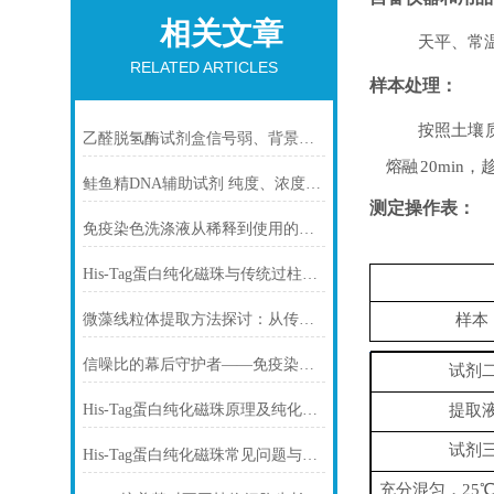
相关文章
天平、常
RELATED ARTICLES
样本
处
理：
按照土壤
乙醛脱氢酶试剂盒信号弱、背景高、重复性差怎么办？
熔融
20min
，
鲑鱼精DNA辅助试剂 纯度、浓度与稳定性对实验结果的影响
测定操作表：
免疫染色洗涤液从稀释到使用的完整流程
His-Tag蛋白纯化磁珠与传统过柱层析纯化方式
微藻线粒体提取方法探讨：从传统技术到试剂盒方案
样本
信噪比的幕后守护者——免疫染色洗涤液的科学原理与核心价值
试剂
His-Tag蛋白纯化磁珠原理及纯化步骤
提取
试剂
His-Tag蛋白纯化磁珠常见问题与解决方案
充分混匀，
25