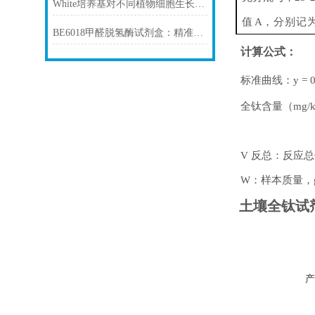
White培养基对不同植物细胞生长的影响
值
A
，分别记
BE6018甲醛脱氢酶试剂盒：精准检测赋能多领域，标准化流程破解行业痛点
计算公式：
标准曲线：
y
=
全钛含量（
mg/
V
反总：反应总
W
：样本质量，
土壤全钛试
产