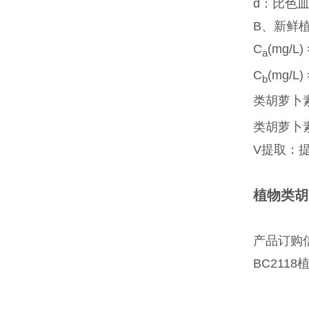
d：比色皿
B、新鲜
C
(mg/L)
a
C
(mg/L)
b
类胡萝卜素浓
类胡萝卜素含
V提取：提
植物类胡
产品订购
BC2118植