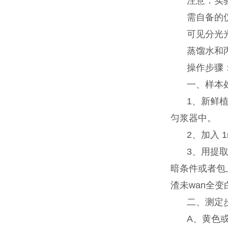
注意：实
需自备的
可见分光
蒸馏水和丙
操作步骤
一、样本
1、新鲜
匀浆器中。
2、加入 
3、用提
暗条件或者包
渣未wan全
二、测定
A、黄色