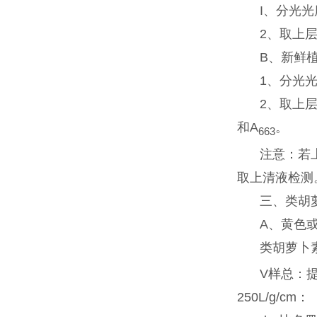
I、分光光
2、取上层
B、新鲜
1、分光光
2、取上层
和A
。
663
注意：若上
取上清液检测
三、类胡
A、黄色
类胡萝卜素
V样总：提
250L/g/cm：