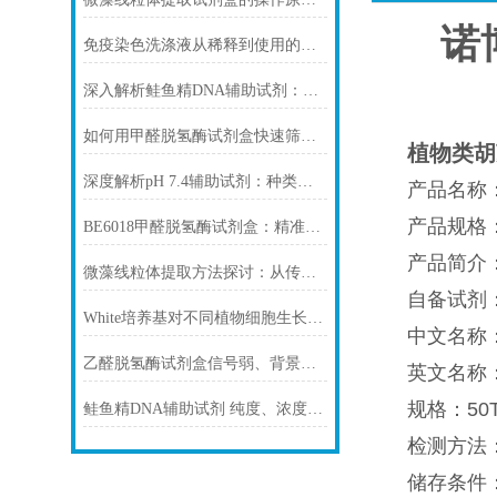
诺
免疫染色洗涤液从稀释到使用的完整流程
深入解析鲑鱼精DNA辅助试剂：原理、特性与规范操作
如何用甲醛脱氢酶试剂盒快速筛查食品中甲醛残留？
植物类胡
深度解析pH 7.4辅助试剂：种类、选择
产品名称：植
产品规格：5
BE6018甲醛脱氢酶试剂盒：精准检测赋能多领域，标准化流程破解行业痛点
产品简介
微藻线粒体提取方法探讨：从传统技术到试剂盒方案
自备试剂
White培养基对不同植物细胞生长的影响
中文名称
乙醛脱氢酶试剂盒信号弱、背景高、重复性差怎么办？
英文名称：Pla
规格：50T
鲑鱼精DNA辅助试剂 纯度、浓度与稳定性对实验结果的影响
检测方法：可
储存条件：St