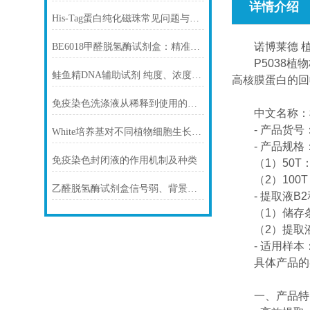
详情介绍
His-Tag蛋白纯化磁珠常见问题与解决方案
诺博莱德 植
BE6018甲醛脱氢酶试剂盒：精准检测赋能多领域，标准化流程破解行业痛点
P5038植物
鲑鱼精DNA辅助试剂 纯度、浓度与稳定性对实验结果的影响
高核膜蛋白的回
免疫染色洗涤液从稀释到使用的完整流程
中文名称：植
- 产品货号：P
White培养基对不同植物细胞生长的影响
- 产品规格：5
免疫染色封闭液的作用机制及种类
（1）50T：
（2）100T
乙醛脱氢酶试剂盒信号弱、背景高、重复性差怎么办？
- 提取液B2
（1）储存条件：
（2）提取液A
- 适用样本
具体产品的参
一、产品特