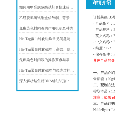
详情介绍
如何用甲醛脱氢酶试剂盒快速筛查食品中甲醛残留？
诺博莱德 B5培养
乙醛脱氢酶试剂盒信号弱、背景高、重复性差怎么办？
- 产品货号：LA
免疫染色封闭液的作用机制及种类
- 产品规格：25
- 英文名称：B5 
His-Tag蛋白纯化磁珠常见问题与解决方案
- 中文名称：B
- 纯度：BR
His-Tag蛋白纯化磁珠：高效、便捷的蛋白纯化解决方案
- 储存条件：R
免疫染色封闭液的操作要点与常见问题解决方案
具体产品的参
His-Tag蛋白纯化磁珠与传统过柱层析纯化方式
一、产品介绍
含蔗糖（20g/
深入解析鲑鱼精DNA辅助试剂：原理、特性与规范操作
二、配制方法
称取本品 23.21
注意：如果 pH
三、产品订购
NobleRyder L