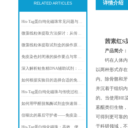
详情介绍
RELATED ARTICLES
His-Tag蛋白纯化磁珠常见问题与解决方案
微藻线粒体提取方法探讨：从传统技术到试剂盒方案
茜素红S染
微藻线粒体提取试剂盒的操作原理与实验优化指南
产品简介：
免疫染色封闭液的操作要点与常见问题解决方案
钙在人体内
深入解析鲑鱼精DNA辅助试剂：原理、特性与规范操作
以两种形式存在
内。除骨骼和牙
如何根据实验目的选择合适的免疫染色封闭剂
并沉着于组织内
His-Tag蛋白纯化磁珠与传统过柱层析纯化方式
的。当使用
HE
如何用甲醛脱氢酶试剂盒快速筛查食品中甲醛残留？
蒽醌类衍生物，
信噪比的幕后守护者——免疫染色洗涤液的科学原理与核心价值
可得到更可靠的
于科研领域，不
His-Tag蛋白纯化磁珠：高效、便捷的蛋白纯化解决方案