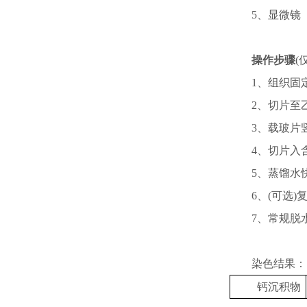
5、显微镜
操作步骤
(
1、组织固
2、切片至
3、载玻片
4、切片入
5、蒸馏水
6、(可选
7、常规脱
染色结果：
钙沉积物