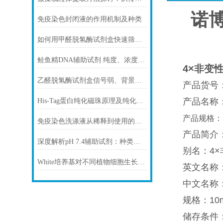
诺博
免疫染色封闭液的作用机制及种类
如何用甲醛脱氢酶试剂盒快速筛查食品中甲醛残留？
鲑鱼精DNA辅助试剂 纯度、浓度与稳定性对实验结果的影响
4×非变
乙醛脱氢酶试剂盒信号弱、背景高、重复性差怎么办？
产品货号：
产品名称：4
His-Tag蛋白纯化磁珠原理及纯化步骤
产品规格：
免疫染色洗涤液从稀释到使用的完整流程
产品简介
深度解析pH 7.4辅助试剂：种类、选择
别名：4
White培养基对不同植物细胞生长的影响
英文名称：Na
中文名称
规格：10m
储存条件：-