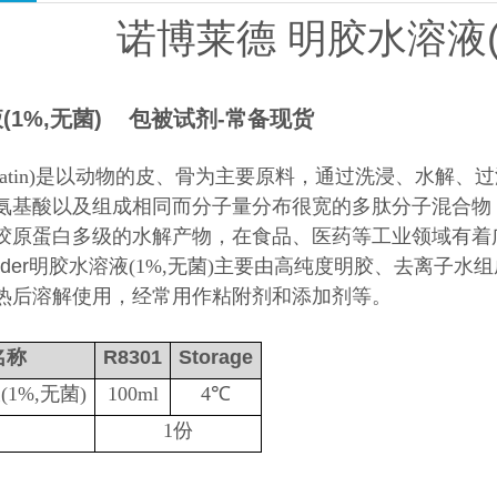
诺博莱德 明胶水溶液(
(1%,无菌) 包被试剂-常备现货
elatin)是以动物的皮、骨为主要原料，通过洗浸、水
氨基酸以及组成相同而分子量分布很宽的多肽分子混合物
胶原蛋白多级的水解产物，在食品、医药等工业领域有着
der
明胶水溶液(1%,无菌)主要由高纯度明胶、去离子
热后溶解使用，经常用作粘附剂和添加剂等。
名称
R8301
Storage
1%,无菌)
100ml
4℃
书
1份