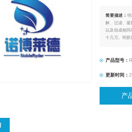
简要描述：
明
解、过滤、凝
以及组成相同
十几万。明胶
医药等工业领
明胶水溶液(1
产品型号：
R
更新时间：
2
产
绍