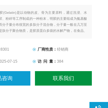
胶(Gelatin)是以动物的皮、骨为主要原料，通过洗浸、水
胶、粉碎等工序制成的一种粉末，明胶的主要组成为氨基酸
而分子量分布很宽的多肽分子混合物，分子量一般在几万至
是肽分子聚合物质，是胶原蛋白多级的水解产物，在食品、
域有着广泛应用。
%,无菌) 包被试剂-常备现货
8301
厂商性质：
经销商
025-07-15
访 问 量：
384
品咨询
联系我们