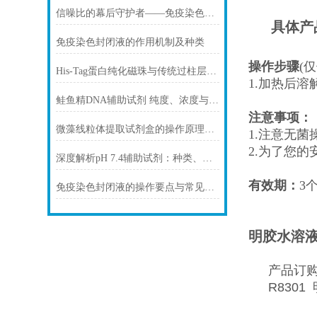
信噪比的幕后守护者——免疫染色洗涤液的科学原理与核心价值
具体产
免疫染色封闭液的作用机制及种类
操作步骤
(
His-Tag蛋白纯化磁珠与传统过柱层析纯化方式
1.加热后溶
鲑鱼精DNA辅助试剂 纯度、浓度与稳定性对实验结果的影响
注意事项：
微藻线粒体提取试剂盒的操作原理与实验优化指南
1.注意无
2.为了您
深度解析pH 7.4辅助试剂：种类、选择
有效期：
3
免疫染色封闭液的操作要点与常见问题解决方案
明胶水溶液
产品订
R8301