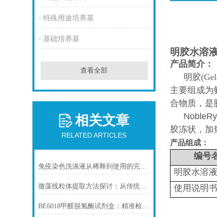
特殊用途培养基
基础培养基
明胶水溶液
产品简介：
查看全部
明胶
(G
主要组成为
合物质，是
NobleRy
相关文章
胶冻状，加
RELATED ARTICLES
产品组成：
编号
免疫染色洗涤液从稀释到使用的完整流程
明胶水溶液(
微藻线粒体提取方法探讨：从传统技术到试剂盒方案
使用说明
BE6018甲醛脱氢酶试剂盒：精准检测赋能多领域，标准化流程破解行业痛点