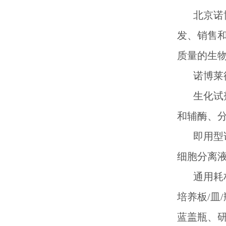
北京诺
发、销售
质量的生
诺博莱
生化试
和辅酶、
即用型
细胞分离
通用耗
培养板/皿
蓝盖瓶、