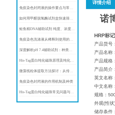
详情介绍
免疫染色封闭液的操作要点与常见问题解决方案
诺博
如何用甲醛脱氢酶试剂盒快速筛查食品中甲醛残留？
鲑鱼精DNA辅助试剂 纯度、浓度与稳定性对实验结果的影响
HRP标
免疫染色洗涤液从稀释到使用的完整流程
产品货号：
深度解析pH 7.4辅助试剂：种类、选择
产品名称：HR
产品规格：50
His-Tag蛋白纯化磁珠原理及纯化步骤
产品简介
微藻线粒体提取方法探讨：从传统技术到试剂盒方案
英文名称：HRP
免疫染色封闭液的作用机制及种类
中文名称
His-Tag蛋白纯化磁珠常见问题与解决方案
规格：500ml
外观(性状
储存条件：-2