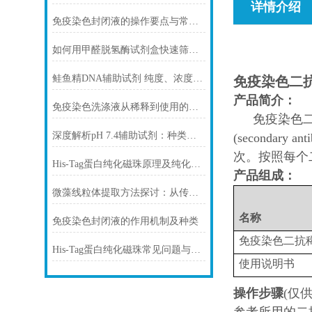
详情介绍
免疫染色封闭液的操作要点与常见问题解决方案
如何用甲醛脱氢酶试剂盒快速筛查食品中甲醛残留？
鲑鱼精DNA辅助试剂 纯度、浓度与稳定性对实验结果的影响
免疫染色二
产品简介：
免疫染色洗涤液从稀释到使用的完整流程
免疫染色
深度解析pH 7.4辅助试剂：种类、选择
(secondary 
次。按照每个二
His-Tag蛋白纯化磁珠原理及纯化步骤
产品组成：
微藻线粒体提取方法探讨：从传统技术到试剂盒方案
编
名称
免疫染色封闭液的作用机制及种类
免疫染色二抗
His-Tag蛋白纯化磁珠常见问题与解决方案
使用说明书
操作步骤
(仅