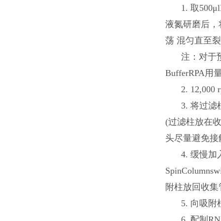
1. 取50
液氮研磨后，将研
荡 混匀直至
注：对于预
BufferRPA
2. 12,00
3. 将过滤
(过滤柱放在收集
头尽量避免接
4. 缓慢
SpinColumn
附柱放回收集
5. 向吸附
6. 配制RN