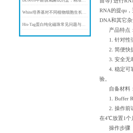
苗等) 进行R
BE6018甲醛脱氢酶试剂盒：精准检测赋能多领域，标准化流程破解行业痛点
RNA的提q
White培养基对不同植物细胞生长的影响
DNA和其它杂质
His-Tag蛋白纯化磁珠常见问题与解决方案
产品特点
1. 针
2. 简便
3. 安全
4. 稳定可
验。
自备材料：
1. Bu
2. 操作
在4℃放置1个月
操作步骤