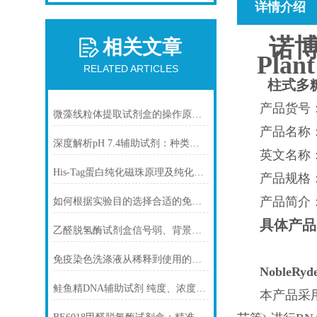
详情介绍
诺博
相关文章
Plan
RELATED ARTICLES
柱式多
产品货号：
微藻线粒体提取试剂盒的操作原理与实验优化指南
产品名称：柱式
深度解析pH 7.4辅助试剂：种类、选择
英文名称：Spi
His-Tag蛋白纯化磁珠原理及纯化步骤
产品规格：
产品简介
如何根据实验目的选择合适的免疫染色封闭剂
具体产品
乙醛脱氢酶试剂盒信号弱、背景高、重复性差怎么办？
免疫染色洗涤液从稀释到使用的完整流程
NobleR
鲑鱼精DNA辅助试剂 纯度、浓度与稳定性对实验结果的影响
本产品采