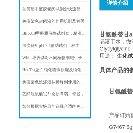
详情介绍
如何用甲醛脱氢酶试剂盒快速筛查食品中甲醛残留？
免疫染色封闭液的作用机制及种类
BE6018甲醛脱氢酶试剂盒：精准检测赋能多领域，标准化流程破解行业痛点
甘氨酰替甘a
易溶于水，微
深度解析pH 7.4辅助试剂：种类、选择
Glycylgly
用途：
生化试
White培养基对不同植物细胞生长的影响
具体产品的
His-Tag蛋白纯化磁珠原理及纯化步骤
免疫染色洗涤液从稀释到使用的完整流程
甘氨酰替
乙醛脱氢酶试剂盒信号弱、背景高、重复性差怎么办？
如何根据实验目的选择合适的免疫染色封闭剂
产品订购
G7467 