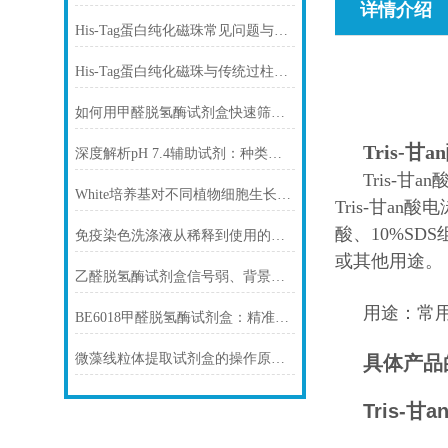
详情介绍
His-Tag蛋白纯化磁珠常见问题与解决方案
His-Tag蛋白纯化磁珠与传统过柱层析纯化方式
如何用甲醛脱氢酶试剂盒快速筛查食品中甲醛残留？
Tris-甘
深度解析pH 7.4辅助试剂：种类、选择
Tris-甘
White培养基对不同植物细胞生长的影响
Tris-甘a
酸、10%S
免疫染色洗涤液从稀释到使用的完整流程
或其他用途。
乙醛脱氢酶试剂盒信号弱、背景高、重复性差怎么办？
用途：常用
BE6018甲醛脱氢酶试剂盒：精准检测赋能多领域，标准化流程破解行业痛点
微藻线粒体提取试剂盒的操作原理与实验优化指南
具体产品
Tris-甘