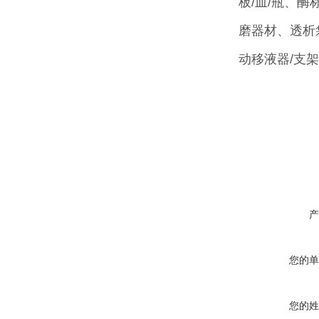
板/皿/瓶、
磨器材、透析
动移液器/支
产
您的单
您的姓