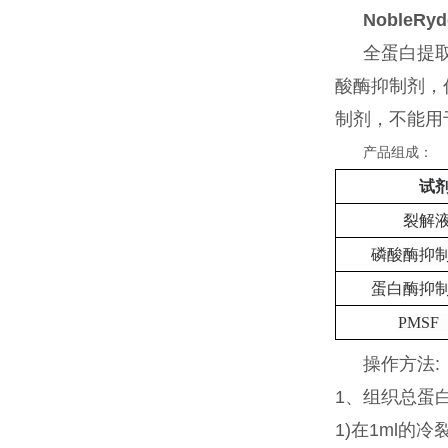
NobleRyd
全蛋白提
酸酶抑制剂，
制剂，不能用
产品组成：
试
裂解
磷酸酶抑
蛋白酶抑
PMSF
操作方法:
1
、组织总蛋
1)
在1ml的