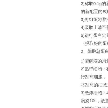
2)
称取0.1g
的新配置的裂
3)
将组织匀浆液移
4)
吸取上清至
5)
进行蛋白定
（提取好的蛋
2、细胞总蛋
1)
裂解液的用
2)
贴壁细胞：
行刮离细胞，
将刮离的细胞裂
3)
悬浮细胞：4
涡旋10s，放