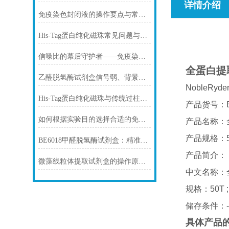
详情介绍
免疫染色封闭液的操作要点与常见问题解决方案
His-Tag蛋白纯化磁珠常见问题与解决方案
信噪比的幕后守护者——免疫染色洗涤液的科学原理与核心价值
全蛋白提
乙醛脱氢酶试剂盒信号弱、背景高、重复性差怎么办？
NobleRy
His-Tag蛋白纯化磁珠与传统过柱层析纯化方式
产品货号：B
如何根据实验目的选择合适的免疫染色封闭剂
产品名称：
产品规格：50T
BE6018甲醛脱氢酶试剂盒：精准检测赋能多领域，标准化流程破解行业痛点
产品简介：
微藻线粒体提取试剂盒的操作原理与实验优化指南
中文名称：
规格：50T ;
储存条件：-20℃
具体产品