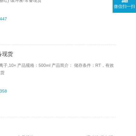
,含酚红) 缓冲液-常备现货
微信扫一扫
447
常备现货
离子,10× 产品规格：500ml 产品简介： 储存条件：RT，有效
现货
358