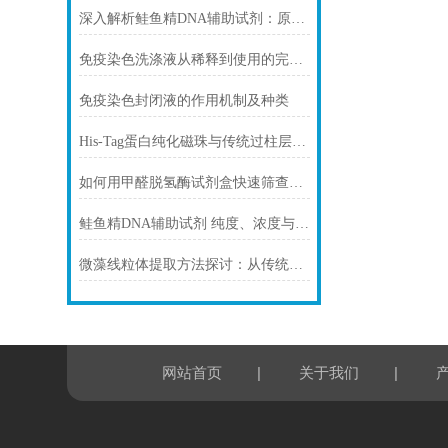
深入解析鲑鱼精DNA辅助试剂：原理、特性与规范操作
免疫染色洗涤液从稀释到使用的完整流程
免疫染色封闭液的作用机制及种类
His-Tag蛋白纯化磁珠与传统过柱层析纯化方式
如何用甲醛脱氢酶试剂盒快速筛查食品中甲醛残留？
鲑鱼精DNA辅助试剂 纯度、浓度与稳定性对实验结果的影响
微藻线粒体提取方法探讨：从传统技术到试剂盒方案
|
|
网站首页
关于我们