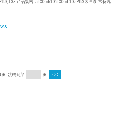
,10× 产品规格：500ml/10*500ml 10×PBS缓冲液-常备现
393
末页 跳转到第
页