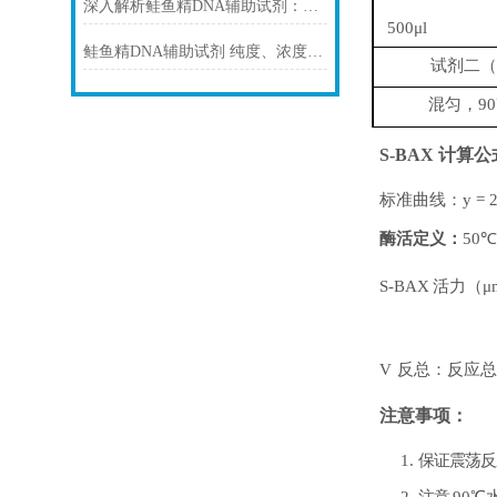
深入解析鲑鱼精DNA辅助试剂：原理、特性与规范操作
500μl
鲑鱼精DNA辅助试剂 纯度、浓度与稳定性对实验结果的影响
试剂二
（
混匀，
9
S-BAX
计算公
标准曲线：
y
=
酶活定义：
50℃
S-BAX
活力（
μ
V
反总：反应总
注意事项：
1.
保证震荡反
2.
注意
90℃