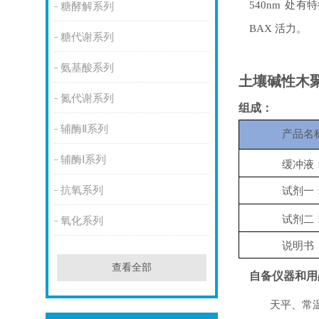
540nm
处有特
糖酵解系列
BAX
活力。
糖代谢系列
氨基酸系列
土壤碱性木
氮代谢系列
组成：
辅酶Ⅱ系列
产品名
辅酶Ⅰ系列
缓冲液
抗氧系列
试剂一
试剂二
氧化系列
说明书
查看全部
自备仪器和用
天平、常