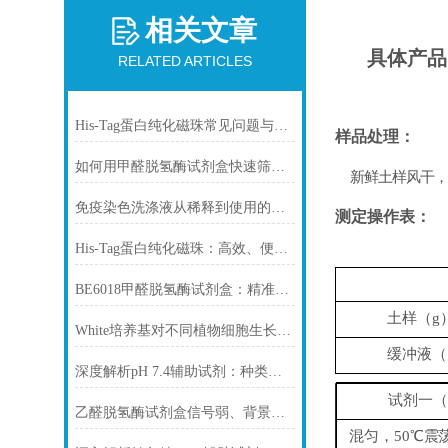
相关文章
具体产品
RELATED ARTICLES
His-Tag蛋白纯化磁珠常见问题与解决方案
样品
处
理：
如何用甲醛脱氢酶试剂盒快速筛查食品中甲醛残留？
新鲜土样风干，
免疫染色洗涤液从稀释到使用的完整流程
测定操作表：
His-Tag蛋白纯化磁珠：高效、便捷的蛋白纯化解决方案
BE6018甲醛脱氢酶试剂盒：精准检测赋能多领域，标准化流程破解行业痛点
土样
（
g
White培养基对不同植物细胞生长的影响
缓冲液
（
深度解析pH 7.4辅助试剂：种类、选择
试剂一
（
乙醛脱氢酶试剂盒信号弱、背景高、重复性差怎么办？
混匀，
50℃
震