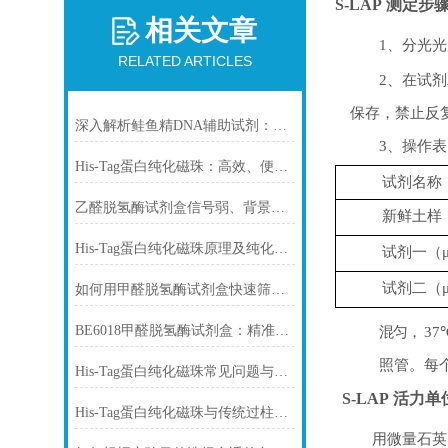
S-LAP
测定步
相关文章
1
、分光光
RELATED ARTICLES
2
、在试剂
保存，禁止反
深入解析鲑鱼精DNA辅助试剂：原理、特性与规范操作
3
、操作表
His-Tag蛋白纯化磁珠：高效、便捷的蛋白纯化解决方案
试剂名称
乙醛脱氢酶试剂盒信号弱、背景高、重复性差怎么办？
新鲜土样
His-Tag蛋白纯化磁珠原理及纯化步骤
试剂一
（
μ
试剂二
（
μ
如何用甲醛脱氢酶试剂盒快速筛查食品中甲醛残留？
BE6018甲醛脱氢酶试剂盒：精准检测赋能多领域，标准化流程破解行业痛点
混匀，
37
照管。每
His-Tag蛋白纯化磁珠常见问题与解决方案
S-LAP
活力单
His-Tag蛋白纯化磁珠与传统过柱层析纯化方式
用微量石英