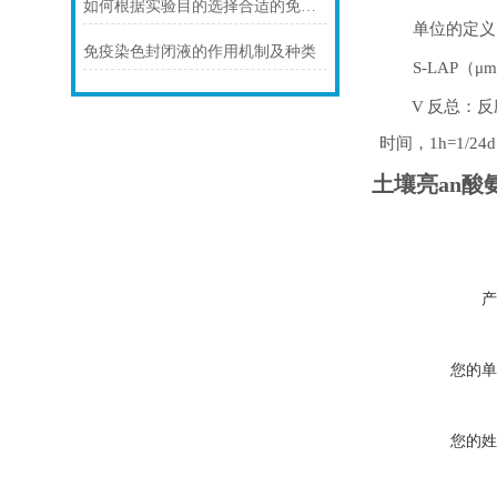
如何根据实验目的选择合适的免疫染色封闭剂
单位的定义
免疫染色封闭液的作用机制及种类
S-LAP
（
μm
V
反总：反
时间，
1h=1/24d
土壤亮an酸
产
您的单
您的姓