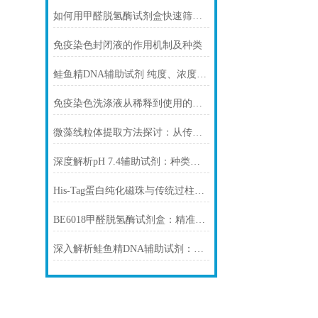
如何用甲醛脱氢酶试剂盒快速筛查食品中甲醛残留？
免疫染色封闭液的作用机制及种类
鲑鱼精DNA辅助试剂 纯度、浓度与稳定性对实验结果的影响
免疫染色洗涤液从稀释到使用的完整流程
微藻线粒体提取方法探讨：从传统技术到试剂盒方案
深度解析pH 7.4辅助试剂：种类、选择
His-Tag蛋白纯化磁珠与传统过柱层析纯化方式
BE6018甲醛脱氢酶试剂盒：精准检测赋能多领域，标准化流程破解行业痛点
深入解析鲑鱼精DNA辅助试剂：原理、特性与规范操作