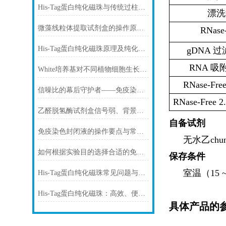
His-Tag蛋白纯化磁珠与传统过柱层析纯化方式
漂洗
微藻线粒体提取试剂盒的操作原理与实验优化指南
RNase
His-Tag蛋白纯化磁珠原理及纯化步骤
gDNA 
RNA 
White培养基对不同植物细胞生长的影响
RNase-Fr
信噪比的幕后守护者——免疫染色洗涤液的科学原理与核心价值
RNase-Free
乙醛脱氢酶试剂盒信号弱、背景高、重复性差怎么办？
自备试剂
免疫染色封闭液的操作要点与常见问题解决方案
无水乙chu
如何根据实验目的选择合适的免疫染色封闭剂
保存条件
室温（15 
His-Tag蛋白纯化磁珠常见问题与解决方案
His-Tag蛋白纯化磁珠：高效、便捷的蛋白纯化解决方案
具体产品的