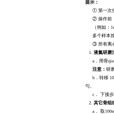
提示：
① 第一次
② 操作前，取
（例如：1m
多个样本
③ 所有离
1.
液氮研磨
a．用骨q
注意：
研
b．转移 1
匀。
c． 下接步
2.
其它骨组
a． 取10