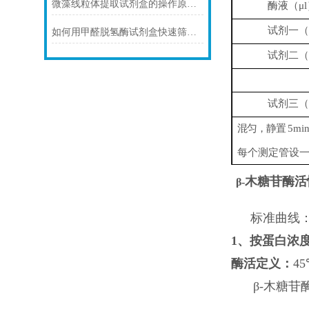
微藻线粒体提取试剂盒的操作原理与实验优化指南
酶液（μl
试剂一（
如何用甲醛脱氢酶试剂盒快速筛查食品中甲醛残留？
试剂二（
试剂三（
混匀，静置
5m
每个测定管设
木糖苷酶活
β-
标准曲线：y=
1
、按蛋白浓
酶活定义：
45
β-木糖苷酶