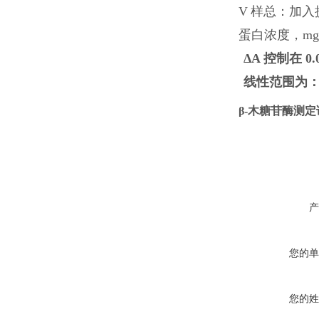
V
样总：加入
蛋白浓度，mg/m
ΔA
控制在
0.
线性范围为
β-木糖苷酶测
产
您的单
您的姓