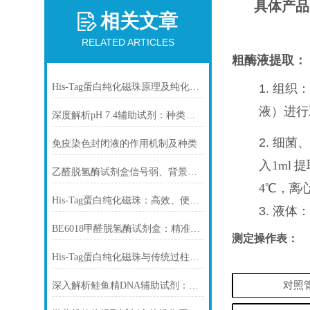
具体产品
相关文章
RELATED ARTICLES
粗酶液提取：
His-Tag蛋白纯化磁珠原理及纯化步骤
1.
组织：
液）
进行
深度解析pH 7.4辅助试剂：种类、选择
2.
细菌、
免疫染色封闭液的作用机制及种类
入
1ml
提
乙醛脱氢酶试剂盒信号弱、背景高、重复性差怎么办？
4℃
，离
His-Tag蛋白纯化磁珠：高效、便捷的蛋白纯化解决方案
3.
液体：
BE6018甲醛脱氢酶试剂盒：精准检测赋能多领域，标准化流程破解行业痛点
测定操作表：
His-Tag蛋白纯化磁珠与传统过柱层析纯化方式
对照
深入解析鲑鱼精DNA辅助试剂：原理、特性与规范操作