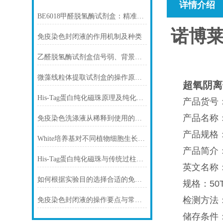
详情介绍
BE6018甲醛脱氢酶试剂盒：精准检测赋能多领域，标准化流程破解行业痛点
诺博莱
免疫染色封闭液的作用机制及种类
乙醛脱氢酶试剂盒信号弱、背景高、重复性差怎么办？
微藻线粒体提取试剂盒的操作原理与实验优化指南
超氧阴离
His-Tag蛋白纯化磁珠原理及纯化步骤
产品货号：
产品名称：超氧
免疫染色洗涤液从稀释到使用的完整流程
产品规格：5
White培养基对不同植物细胞生长的影响
产品简介
His-Tag蛋白纯化磁珠与传统过柱层析纯化方式
英文名称：Sup
如何根据实验目的选择合适的免疫染色封闭剂
规格：50T
检测方法：可
免疫染色封闭液的操作要点与常见问题解决方案
储存条件：St