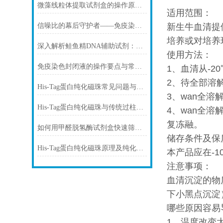
微藻线粒体提取试剂盒的操作原理与实验优化指南
适用范围：
信噪比的幕后守护者——免疫染色洗涤液的科学原理与核心价值
新生牛血清提
培养或对培养
深入解析鲑鱼精DNA辅助试剂：原理、特性与规范操作
使用方法：
免疫染色封闭液的操作要点与常见问题解决方案
1、血清从-
2、待全部溶
His-Tag蛋白纯化磁珠常见问题与解决方案
3、wan全溶
His-Tag蛋白纯化磁珠与传统过柱层析纯化方式
4、wan全
复冻融。
如何用甲醛脱氢酶试剂盒快速筛查食品中甲醛残留？
储存条件及保
His-Tag蛋白纯化磁珠原理及纯化步骤
本产品应在-
注意事项：
血清沉淀的物
下小黑点沉淀
哪些原因容易
1、温度改变