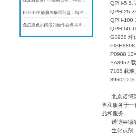
深度解析pH 7.4辅助试剂：种类、选择
QPH-5 
QPH-25
BE6018甲醛脱氢酶试剂盒：精准检测赋能多领域，标准化流程破解行业痛点
QPH-100
免疫染色封闭液的操作要点与常见问题解决方案
QPH-50
G0938 
FISH88
P0988 1
YA8952
7105 载玻
396010
北京诺博
售和服务于一
品和服务。
诺博莱德
生化试剂