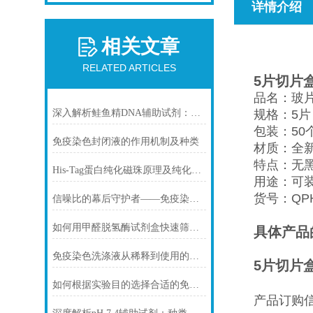
详情介绍
相关文章
RELATED ARTICLES
5片切片
品名：玻
深入解析鲑鱼精DNA辅助试剂：原理、特性与规范操作
规格：5片
包装：50
免疫染色封闭液的作用机制及种类
材质：全新
特点：无
His-Tag蛋白纯化磁珠原理及纯化步骤
用途：可
货号：QPH
信噪比的幕后守护者——免疫染色洗涤液的科学原理与核心价值
如何用甲醛脱氢酶试剂盒快速筛查食品中甲醛残留？
具体产品
免疫染色洗涤液从稀释到使用的完整流程
5片切片
如何根据实验目的选择合适的免疫染色封闭剂
产品订购