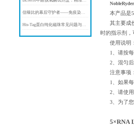
BE6018甲醛脱氢酶试剂盒：精准检测赋能多领域，标准化流程破解行业痛点
NobleRyde
信噪比的幕后守护者——免疫染色洗涤液的科学原理与核心价值
本产品是5
其主要成份
His-Tag蛋白纯化磁珠常见问题与解决方案
时的指示剂，
使用说明
1、请按每4
2、混匀
注意事
1、如果
2、请使用
3、为了
5×RNA 