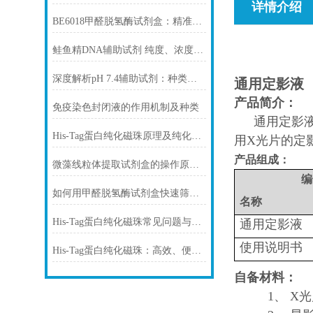
详情介绍
BE6018甲醛脱氢酶试剂盒：精准检测赋能多领域，标准化流程破解行业痛点
鲑鱼精DNA辅助试剂 纯度、浓度与稳定性对实验结果的影响
深度解析pH 7.4辅助试剂：种类、选择
通用定影液
产品简介：
免疫染色封闭液的作用机制及种类
通用定影
His-Tag蛋白纯化磁珠原理及纯化步骤
用X光片的定
产品组成：
微藻线粒体提取试剂盒的操作原理与实验优化指南
编
如何用甲醛脱氢酶试剂盒快速筛查食品中甲醛残留？
名称
His-Tag蛋白纯化磁珠常见问题与解决方案
通用定影液
使用说明书
His-Tag蛋白纯化磁珠：高效、便捷的蛋白纯化解决方案
自备材料：
1、 X