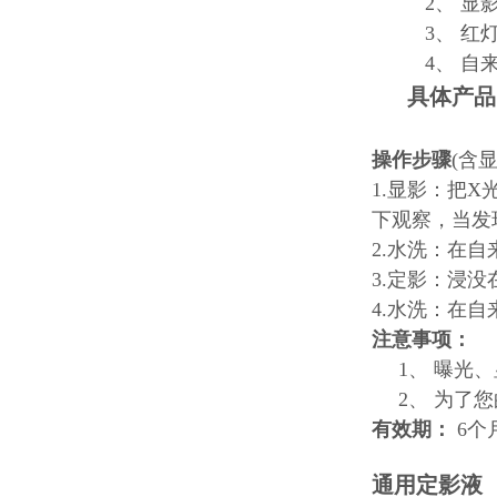
2、 显
3、 红
4、 自
具体产品
操作步骤
(含
1.显影：把X
下观察，当发
2.水洗：在自
3.定影：浸没
4.水洗：在自
注意事项：
1、 曝光
2、 为了
有效期：
6
个
通用定影液