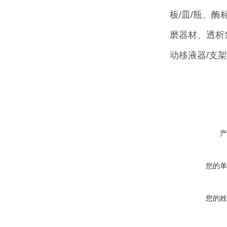
板/皿/瓶、
磨器材、透析
动移液器/支
产
您的单
您的姓