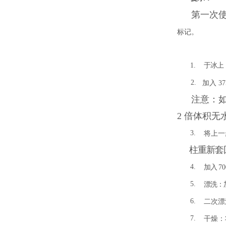
第一次使用
标记。
1.
于冰上
2.
加入
3
注意：
2 倍体积无
3.
将上一
柱重新套
4.
加入
70
5.
漂洗：
6.
二次漂
7.
干燥：将