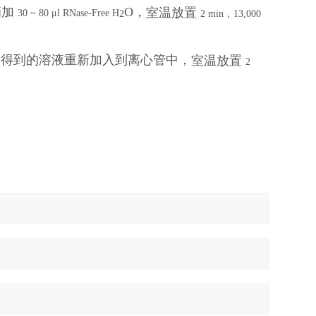
滴加
O，
室温放置
30 ~ 80 μl RNase-Free H
2
2 min，13,000
将得到的溶液重新加入到离心管中，
室温放置
2