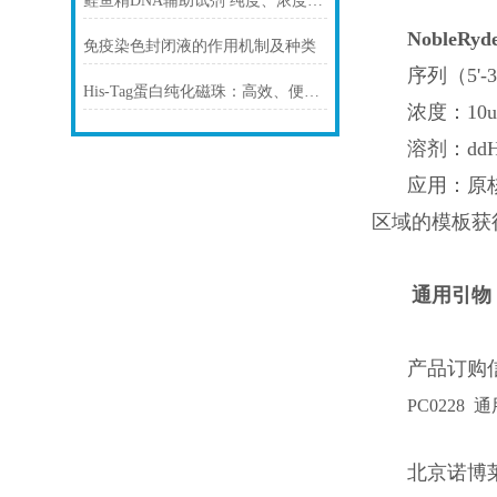
鲑鱼精DNA辅助试剂 纯度、浓度与稳定性对实验结果的影响
NobleRyd
免疫染色封闭液的作用机制及种类
序列（5'-
His-Tag蛋白纯化磁珠：高效、便捷的蛋白纯化解决方案
浓度：10
溶剂：ddH
应用：原
区域的模板获得
通用引物 
产品订购
PC0228 通用
北京诺博