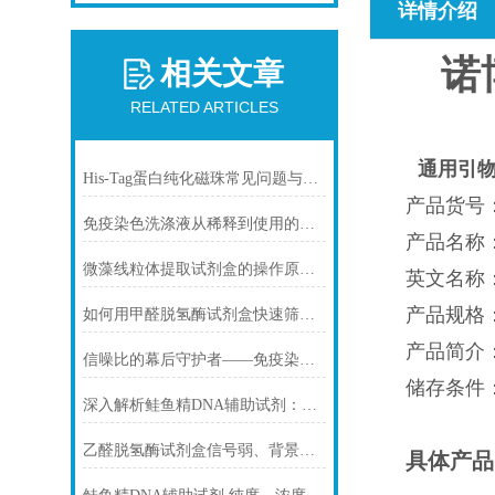
详情介绍
诺博
相关文章
RELATED ARTICLES
通用引物
His-Tag蛋白纯化磁珠常见问题与解决方案
产品货号：P
免疫染色洗涤液从稀释到使用的完整流程
产品名称：通用
微藻线粒体提取试剂盒的操作原理与实验优化指南
英文名称：Uni
产品规格：2
如何用甲醛脱氢酶试剂盒快速筛查食品中甲醛残留？
产品简介
信噪比的幕后守护者——免疫染色洗涤液的科学原理与核心价值
储存条件：Sto
深入解析鲑鱼精DNA辅助试剂：原理、特性与规范操作
乙醛脱氢酶试剂盒信号弱、背景高、重复性差怎么办？
具体产品