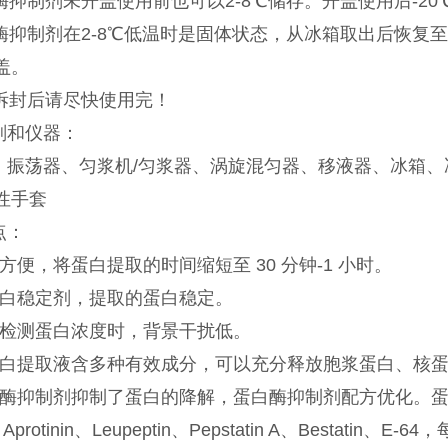
白酶抑制剂未开盖使用前也可以2-8℃储存。开盖使用后-20
蛋白酶抑制剂在2-8℃低温时是固体状态，从冰箱取出后恢复
盖。
剂拆封后请尽快使用完！
剂和仪器：
、振荡器、匀浆机/匀浆器、涡旋混匀器、移液器、冰箱、
性手套
点：
方便，将蛋白提取的时间缩短至 30 分钟-1 小时。
蛋白稳定剂，提取的蛋白稳定。
外检测蛋白浓度时，背景干扰低。
蛋白提取液含多种有效成分，可以充分释放胞浆蛋白、核
白酶抑制剂抑制了蛋白的降解，蛋白酶抑制剂配方优化。蛋
、Aprotinin、Leupeptin、Pepstatin A、Best