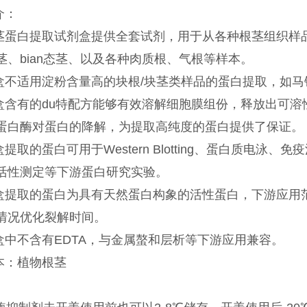
介：
茎蛋白提取试剂盒提供全套试剂，用于从各种根茎组织样
茎、bian态茎、以及各种肉质根、气根等样本。
盒不适用淀粉含量高的块根/块茎类样品的蛋白提取，如马
盒含有的du特配方能够有效溶解细胞膜组份，释放出可溶
蛋白酶对蛋白的降解，为提取高纯度的蛋白提供了保证。
提取的蛋白可用于Western Blotting、蛋白质电泳、免疫沉
活性测定等下游蛋白研究实验。
盒提取的蛋白为具有天然蛋白构象的活性蛋白，下游应用
情况优化裂解时间。
盒中不含有EDTA，与金属螯和层析等下游应用兼容。
本：植物根茎