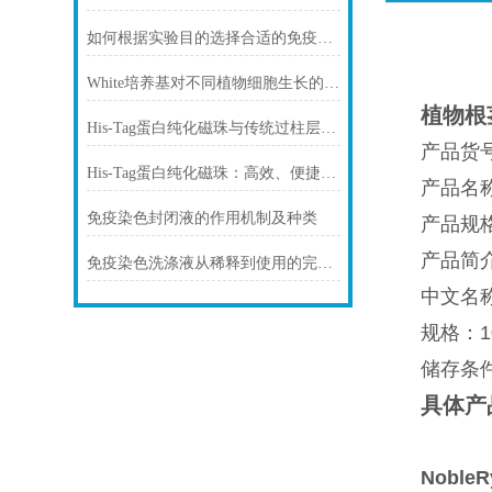
如何根据实验目的选择合适的免疫染色封闭剂
White培养基对不同植物细胞生长的影响
植物根
His-Tag蛋白纯化磁珠与传统过柱层析纯化方式
产品货号
His-Tag蛋白纯化磁珠：高效、便捷的蛋白纯化解决方案
产品名
免疫染色封闭液的作用机制及种类
产品规格：
产品简
免疫染色洗涤液从稀释到使用的完整流程
中文名
规格：10
储存条件：
具体产
NobleR