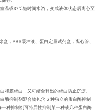
℃储存。
至室温或37℃短时间水浴，变成液体状态后离心至
冰盒，PBS缓冲液、蛋白定量试剂盒，离心管、
蛋白和膜蛋白，又可结合释出的蛋白防止沉淀。
白酶抑制剂混合物包含 6 种独立的蛋白酶抑制
atin、E-64，每一种抑制剂可特异性抑制某一种或几种蛋白酶