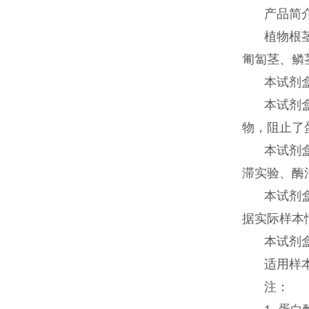
产品简
植物根
匍匐茎、鳞
本试剂
本试剂
物，阻止了
本试剂盒
滞实验、酶
本试剂
据实际样本
本试剂
适用样
注：