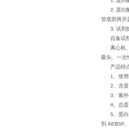
1. 蛋
2. 
管底部再开
3. 试
自备试
离心机
吸头、一次
产品特
1、使用
2、含
3、紫
4、总
5、蛋
剂 AEBSF