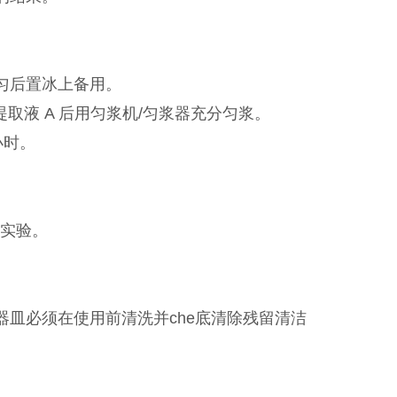
，混匀后置冰上备用。
μl 提取液 A 后用匀浆机/匀浆器充分匀浆。
小时。
游实验。
器皿必须在使用前清洗并che底清除残留清洁