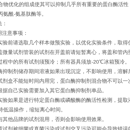
合物优化的组成使其可以抑制几乎所有重要的蛋白酶活性，
丙氨酰-氨基肽酶等。
法：
用注意事项：
正式实验前请选取几个样本做预实验，以优化实验条件，取得
螺旋盖微量试剂管装的试剂在开盖前请短暂离心，将盖和管
实验过程中的所有试剂须预冷；所有器具须放-20℃冰箱预
蛋白酶抑制剂储存期间溶液如果出现沉淀，不影响使用，溶解
如果试剂盒不能短时间内用完，蛋白酶抑制剂混合物不可以
可以根据自己实验需要加入其它蛋白酶抑制剂单品。
下游实验如果是进行特定蛋白酶或磷酸酶的酶活性检测，提
持低温操作，缩短离心时间。
禁止与其他品牌的试剂混用，否则会影响使用效果。
样品或试剂被细菌或真菌污染或试剂交叉污染可能会导致错误