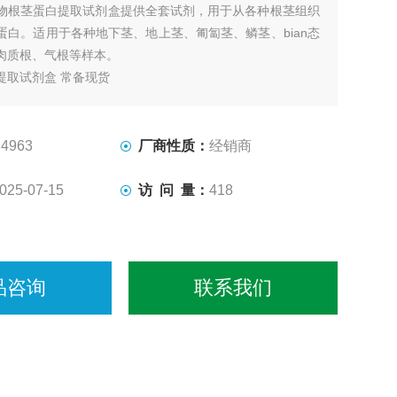
物根茎蛋白提取试剂盒提供全套试剂，用于从各种根茎组织
蛋白。适用于各种地下茎、地上茎、匍匐茎、鳞茎、bian态
肉质根、气根等样本。
提取试剂盒 常备现货
4963
厂商性质：
经销商
025-07-15
访 问 量：
418
品咨询
联系我们