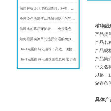
深度解析pH 7.4辅助试剂：种类、选择
免疫染色洗涤液从稀释到使用的完整流程
植物线
信噪比的幕后守护者——免疫染色洗涤液的科学原理与核心价值
产品货号
如何根据实验目的选择合适的免疫染色封闭剂
产品名
His-Tag蛋白纯化磁珠：高效、便捷的蛋白纯化解决方案
产品规格：
产品简
His-Tag蛋白纯化磁珠原理及纯化步骤
中文名
规格：10
储存条件：
具体产