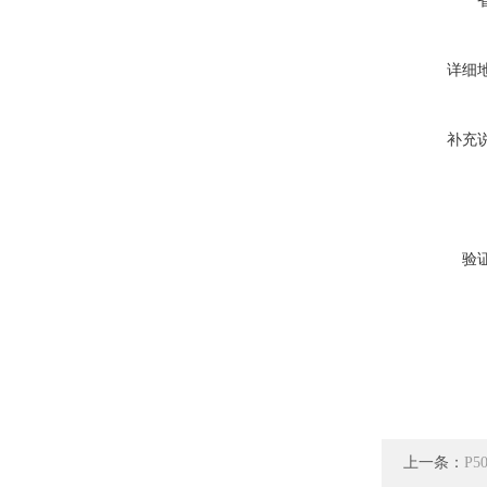
详细
补充
验
上一条：
P