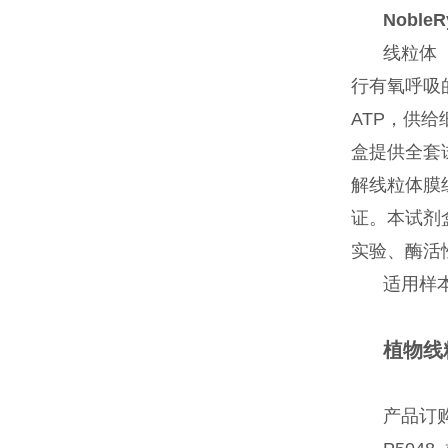
NobleR
线粒体（
行有氧呼吸
ATP，供
盒提供全套
解线粒体膜
证。本试剂盒
实验、酶活
适用样
植物线
产品订