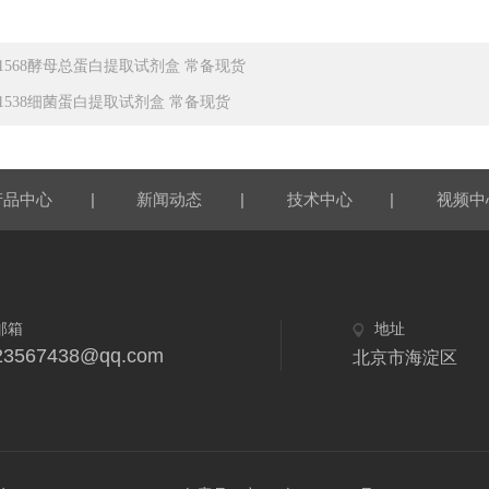
C1568酵母总蛋白提取试剂盒 常备现货
C1538细菌蛋白提取试剂盒 常备现货
|
|
|
产品中心
新闻动态
技术中心
视频中
邮箱
地址
23567438@qq.com
北京市海淀区