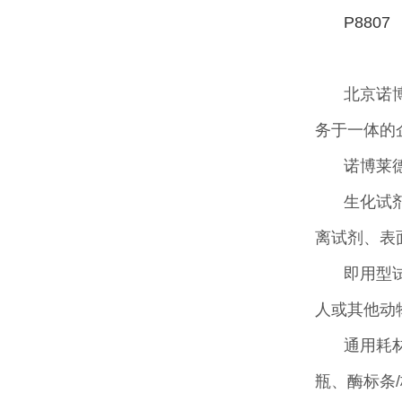
P8807
北京诺
务于一体的
诺博莱
生化试
离试剂、表
即用型
人或其他动
通用耗
瓶、酶标条