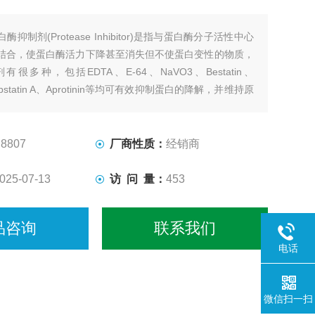
白酶抑制剂(Protease Inhibitor)是指与蛋白酶分子活性中心
结合，使蛋白酶活力下降甚至消失但不使蛋白变性的物质，
很多种，包括EDTA、E-64、NaVO3、Bestatin、
Pepstatin A、Aprotinin等均可有效抑制蛋白的降解，并维持原
互作用。
剂混合液(1mg/ml) 样本裂解
8807
厂商性质：
经销商
025-07-13
访 问 量：
453
品咨询
联系我们
电话
微信扫一扫