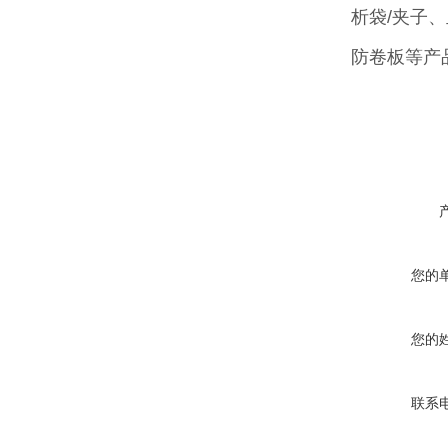
析袋/夹子
防卷板等产
您的
您的
联系