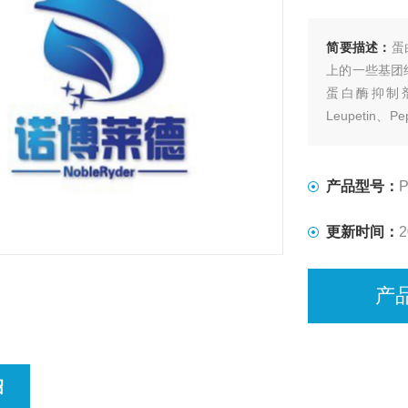
简要描述：
蛋
上的一些基团
蛋白酶抑制剂有
Leupetin、
有的蛋白间相
CLP蛋白酶抑制
产品型号：
P
更新时间：
2
产
绍