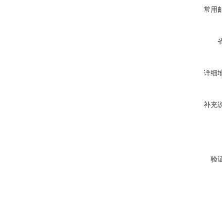
常用
详细
补充
验