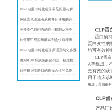
His-Tag蛋白纯化磁珠常见问题与解决方案
免疫染色洗涤液从稀释到使用的完整流程
CLP蛋
免疫染色封闭液的作用机制及种类
蛋白酶抑
如何用甲醛脱氢酶试剂盒快速筛查食品中甲醛残留？
蛋白变性的物
均可有效抑
His-Tag蛋白纯化磁珠原理及纯化步骤
CLP蛋白
BE6018甲醛脱氢酶试剂盒：精准检测赋能多领域，标准化流程破解行业痛点
A等组成，
更有效的获得
如何根据实验目的选择合适的免疫染色封闭剂
用于临床诊
用途：蛋白酶
CLP蛋
产品订