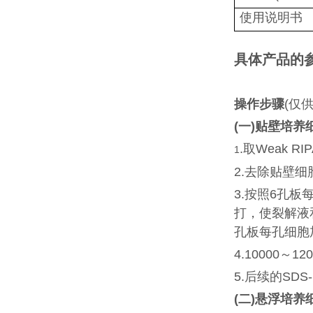
使用说明书
具体产品的
操作步骤
(仅
(
一)贴壁培养
.取Weak R
1
2.去除贴壁
3.按照6孔板每
打，使裂解液
孔板每孔细胞加
4.10000～
5.后续的SD
(
二)悬浮培养