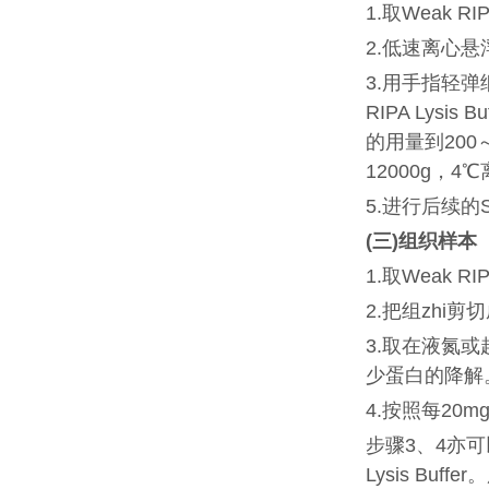
1.取Weak R
2.低速离心
3.用手指轻弹
RIPA Ly
的用量到200
12000g，
5.进行后续的
(
三)组织样本
1.取Weak 
2.把组zhi
3.取在液氮或
少蛋白的降解
4.按照每20
步骤3、4亦可
Lysis B