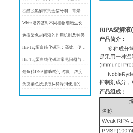
乙醛脱氢酶试剂盒信号弱、背景高、重复性差怎么办？
White培养基对不同植物细胞生长的影响
RIPA裂解液
免疫染色封闭液的作用机制及种类
产品简介：
His-Tag蛋白纯化磁珠：高效、便捷的蛋白纯化解决方案
多种成分均可从
是采用一种温
His-Tag蛋白纯化磁珠常见问题与解决方案
(Immunol Pr
鲑鱼精DNA辅助试剂 纯度、浓度与稳定性对实验结果的影响
NobleRy
抑制剂成分，
免疫染色洗涤液从稀释到使用的完整流程
产品组成：
名称
Weak RIPA Ly
PMSF(100m