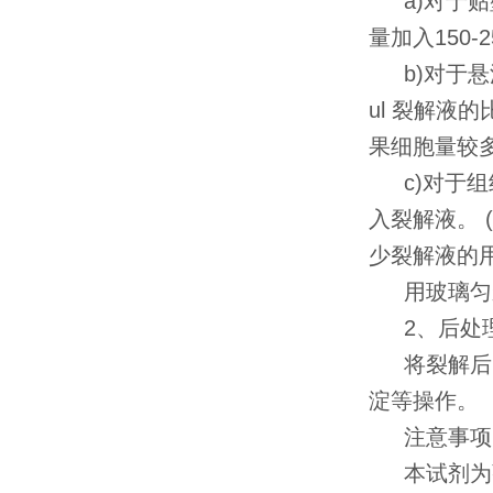
a)对于
量加入150
b)对于
ul 裂解
果细胞量较多
c)对于组
入裂解液。
少裂解液的用
用玻璃匀
2、后处
将裂解后的
淀等操作。
注意事项
本试剂为