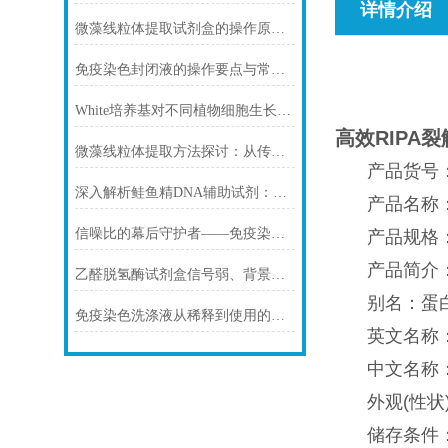
详情介绍
微藻线粒体提取试剂盒的操作原理与实验优化指南
免疫染色封闭液的操作要点与常见问题解决方案
White培养基对不同植物细胞生长的影响
高效RIPA裂
微藻线粒体提取方法探讨：从传统技术到试剂盒方案
产品货号：
深入解析鲑鱼精DNA辅助试剂：原理、特性与规范操作
产品名称：高
信噪比的幕后守护者——免疫染色洗涤液的科学原理与核心价值
产品规格：20
产品简介
乙醛脱氢酶试剂盒信号弱、背景高、重复性差怎么办？
别名：蛋
免疫染色洗涤液从稀释到使用的完整流程
英文名称：RI
中文名称：
外观(性状
储存条件：